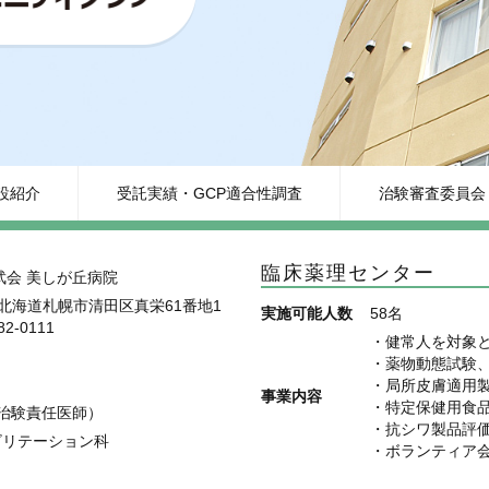
設紹介
受託実績・GCP適合性調査
治験審査委員会（
臨床薬理センター
武会 美しが丘病院
39 北海道札幌市清田区真栄61番地1
実施可能人数
58名
2-0111
・健常人を対象と
・薬物動態試験
・局所皮膚適用製
事業内容
・特定保健用食品
（治験責任医師）
・抗シワ製品評価
ビリテーション科
・ボランティア