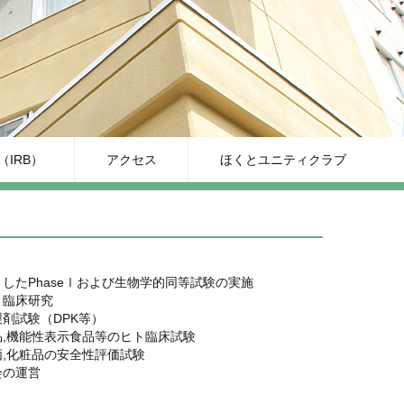
IRB）
アクセス
ほくとユニティクラブ
したPhaseⅠおよび生物学的同等試験の実施
、臨床研究
剤試験（DPK等）
,機能性表示食品等のヒト臨床試験
,化粧品の安全性評価試験
会の運営