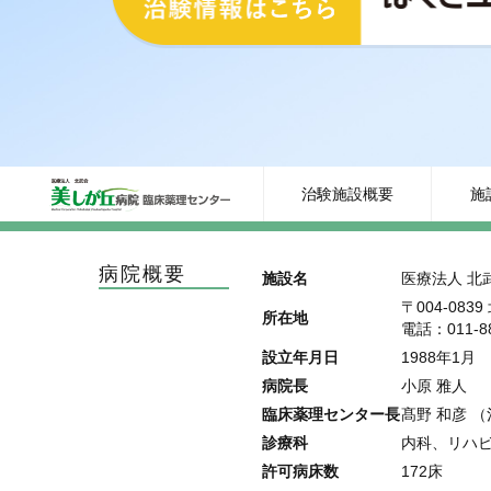
治験施設概要
施
病院概要
施設名
医療法人 北
〒004-08
所在地
電話：011-88
設立年月日
1988年1月
病院長
小原 雅人
臨床薬理センター長
髙野 和彦 
診療科
内科、リハ
許可病床数
172床