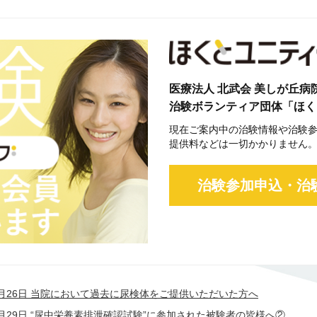
医療法人 北武会 美しが丘病
治験ボランティア団体「ほく
現在ご案内中の治験情報や治験参
提供料などは一切かかりません
治験参加申込・治
06月26日 当院において過去に尿検体をご提供いただいた方へ
05月29日 “尿中栄養素排泄確認試験”に参加された被験者の皆様へ②