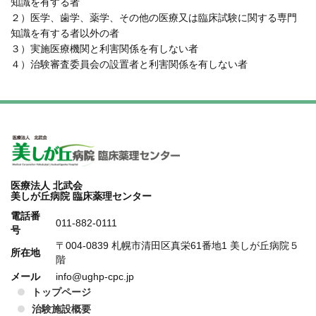
知識を有する者
２）医学、歯学、薬学、その他の医療又は臨床試験に関する専門
知識を有する者以外の者
３）実施医療機関と利害関係を有しない者
４）治験審査委員会の設置者と利害関係を有しない者
医療法人 北武会
美しが丘病院 臨床薬理センター
電話番
011-882-0111
号
〒004-0839 札幌市清田区真栄61番地1 美しが丘病院５
所在地
階
メール
info@ughp-cpc.jp
トップページ
治験施設概要