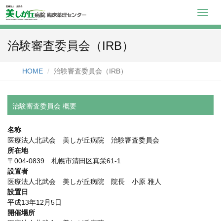
Toggl
navig
治験審査委員会（IRB）
HOME
治験審査委員会（IRB）
治験審査委員会 概要
名称
医療法人北武会 美しが丘病院 治験審査委員会
所在地
〒004-0839 札幌市清田区真栄61-1
設置者
医療法人北武会 美しが丘病院 院長 小原 雅人
設置日
平成13年12月5日
開催場所