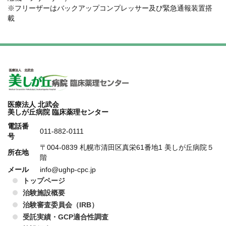
※フリーザーはバックアップコンプレッサー及び緊急通報装置搭
載
医療法人 北武会
美しが丘病院 臨床薬理センター
電話番
011-882-0111
号
〒004-0839 札幌市清田区真栄61番地1 美しが丘病院５
所在地
階
メール
info@ughp-cpc.jp
トップページ
治験施設概要
治験審査委員会（IRB）
受託実績・GCP適合性調査