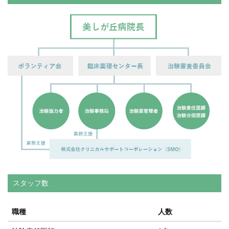
スタッフ数
職種
人数