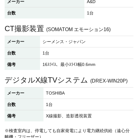
メーカー
A&D
台数
1台
CT撮影装置
(SOMATOM エモーション16)
メーカー
シーメンス・ジャパン
台数
1台
備考
16ｽﾗｲｽ、最小ｽﾗｲｽ幅0.6mm
デジタルX線TVシステム
(DREX-WIN20P)
メーカー
TOSHIBA
台数
1台
備考
X線撮影、造影透視装置
※検査室内は、停電しても自家発電により電力継続供給（遠心分
離機・フリーザー）