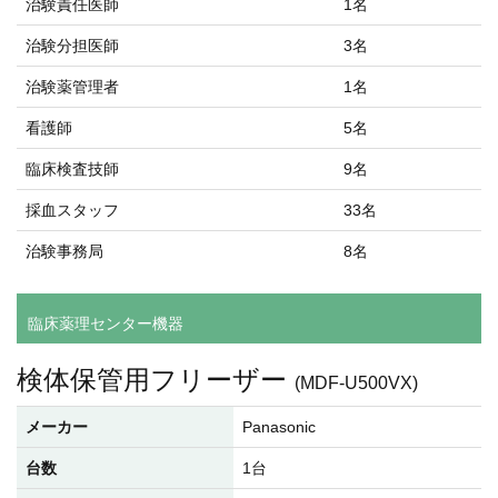
治験責任医師
1名
治験分担医師
3名
治験薬管理者
1名
看護師
5名
臨床検査技師
9名
採血スタッフ
33名
治験事務局
8名
臨床薬理センター機器
検体保管用フリーザー
(MDF-U500VX)
メーカー
Panasonic
台数
1台