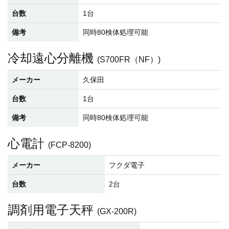
台数
1台
備考
同時80検体処理可能
冷却遠心分離機
(S700FR（NF）)
メーカー
久保田
台数
1台
備考
同時80検体処理可能
心電計
(FCP-8200)
メーカー
フクダ電子
台数
2台
調剤用電子天秤
(GX-200R)