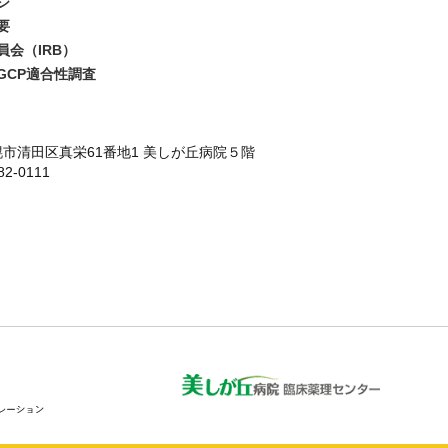
ジ
要
員会（IRB）
GCP適合性調査
 札幌市清田区真栄61番地1 美しが丘病院５階
2-0111