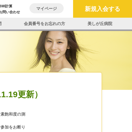
BMI計算
新規入会する
マイページ
お問い合わせ
問
会員番号をお忘れの方
美しが丘病院
1.19更新）
酸素飽和度の測
ご参加をお断り