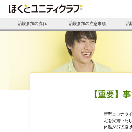
治験参加の流れ
治験参加の注意事項
治
【重要】事前
新型コロナウ
定を実施いた
体温が37.5