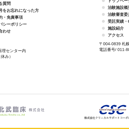
トップペー
る質問
治験施設概
号をお忘れになった方
治験審査委
約・免責事項
受託実績・
バシーポリシー
施設紹介
合わせ
アクセス
〒004-0839
電話番号/ 011-88
床薬理センター内
は休み）